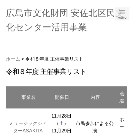
広島市文化財団 安佐北区民文
化センター活用事業
ホーム
> 令和８年度 主催事業リスト
令和８年度 主催事業リスト
会
事業名
開催日
内容
場
11月28日
ホ
ミュージックシア
（
土
）
市民参加による公
ー
ターASAKITA
11月29日
演