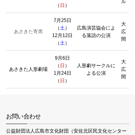
ル
（
日
）
7月25日
大
（
土
）
広島演芸協会によ
あさきた寄席
広
12月12日
る落語の公演
間
（
土
）
9月6日
大
（
日
）
人形劇サークルに
あさきた人形劇場
広
1月24日
よる公演
間
（
日
）
お問い合わせ
公益財団法人広島市文化財団（安佐北区民文化センター