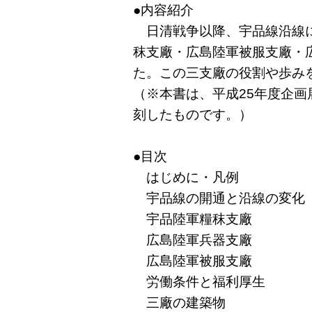
●内容紹介
日清戦争以降、宇品線沿線に
秣支廠・広島陸軍被服支廠・
た。この三支廠の役割や歩み
（※本書は、平成25年度企
刻したものです。）
●目次
はじめに・凡例
宇品線の開通と沿線の変化
宇品陸軍糧秣支廠
広島陸軍兵器支廠
広島陸軍被服支廠
労働条件と福利厚生
三廠の建築物