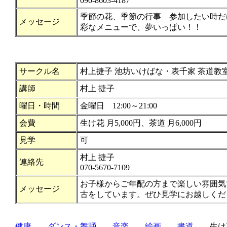
090-8603-4187
季節の花、季節の行事 参加したい時だ
メッセージ
彩なメニューで、夢いっぱい！！
サークル名
村上捷子 池坊いけばな・表千家 茶道教
講師
村上 捷子
曜日・時間
金曜日 12:00～21:00
会費
生け花 月5,000円、茶道 月6,000円
見学
可
村上 捷子
連絡先
070-5670-7109
お子様からご年配の方まで楽しい雰囲気
メッセージ
古をしています。ぜひ見学にお越しくだ
健康
ダンス・舞踊
音楽
絵画
書道
生け