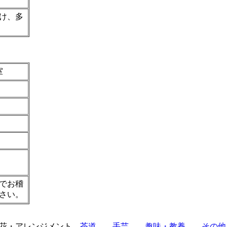
け、多
室
でお稽
さい。
花・アレンジメント
茶道
手芸
趣味・教養
その他