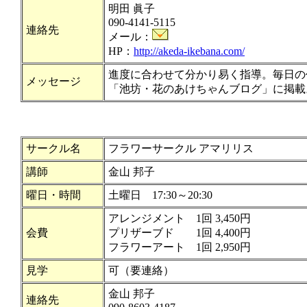
明田 眞子
090-4141-5115
連絡先
メール：
HP：
http://akeda-ikebana.com/
進度に合わせて分かり易く指導。毎日の
メッセージ
「池坊・花のあけちゃんブログ」に掲載
サークル名
フラワーサークル アマリリス
講師
金山 邦子
曜日・時間
土曜日 17:30～20:30
アレンジメント 1回 3,450円
会費
プリザーブド 1回 4,400円
フラワーアート 1回 2,950円
見学
可（要連絡）
金山 邦子
連絡先