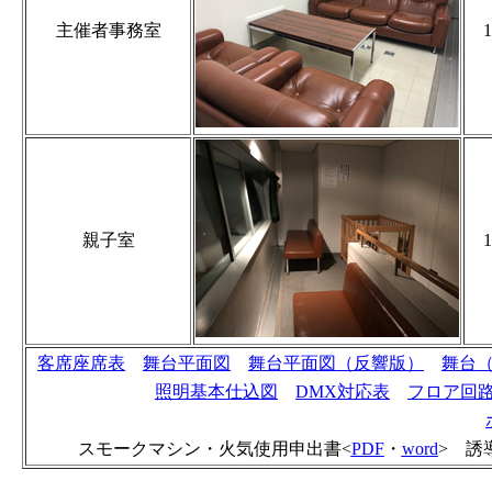
主催者事務室
1
親子室
1
客席座席表
舞台平面図
舞台平面図（反響版）
舞台
照明基本仕込図
DMX対応表
フロア回
スモークマシン・火気使用申出書<
PDF
・
word
> 誘