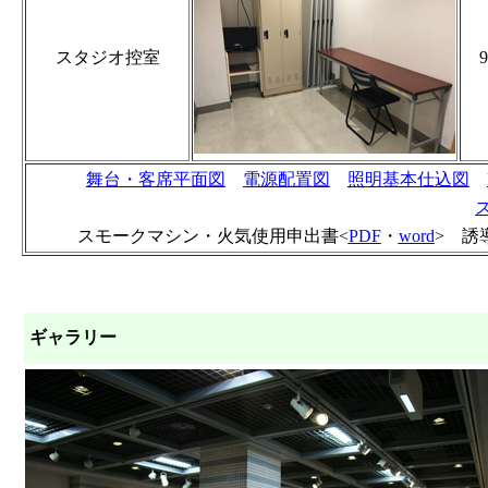
スタジオ控室
9
舞台・客席平面図
電源配置図
照明基本仕込図
スモークマシン・火気使用申出書<
PDF
・
word
> 誘
ギャラリー