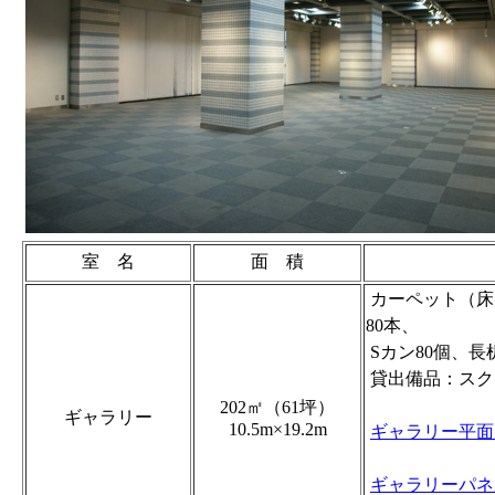
室 名
面 積
カーペット（床）
80本、
Sカン80個、長
貸出備品：スク
202㎡（61坪）
ギャラリー
10.5m×19.2m
ギャラリー平面
ギャラリーパネ