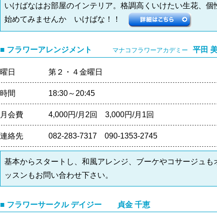
いけばなはお部屋のインテリア。格調高くいけたい生花、個
始めてみませんか いけばな！！
■ フラワーアレンジメント
平田 
マナコフラワーアカデミー
曜日
第２・４金曜日
時間
18:30～20:45
月会費
4,000円/月2回 3,000円/月1回
連絡先
082-283-7317 090-1353-2745
基本からスタートし、和風アレンジ、ブーケやコサージュも
ッスンもお問い合わせ下さい。
■ フラワーサークル デイジー 貞金 千恵