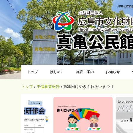
真亀公民館
トップ
はじめに
施設ご案内
お知らせ
トップ
›
主催事業報告
›
第39回けやきふれあいまつり