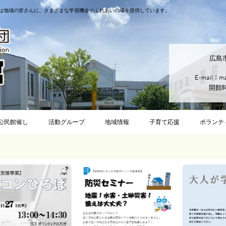
は地域の皆さんに、さまざまな学習機会やふれあいの場を提供しています。
広島
開館時
公民館催し
活動グループ
地域情報
子育て応援
ボランテ