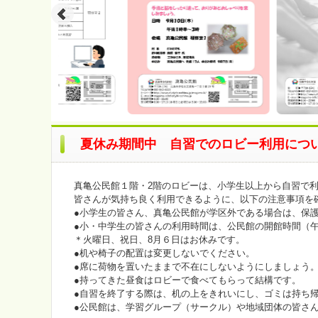
夏休み期間中 自習でのロビー利用につ
真亀公民館１階・2階のロビーは、小学生以上から自習で
皆さんが気持ち良く利用できるように、以下の注意事項を
●小学生の皆さん、真亀公民館が学区外である場合は、保
●小・中学生の皆さんの利用時間は、公民館の開館時間（午
＊火曜日、祝日、8月６日はお休みです。
●机や椅子の配置は変更しないでください。
●席に荷物を置いたままで不在にしないようにしましょう
●持ってきた昼食はロビーで食べてもらって結構です。
●自習を終了する際は、机の上をきれいにし、ゴミは持ち
●公民館は、学習グループ（サークル）や地域団体の皆さ