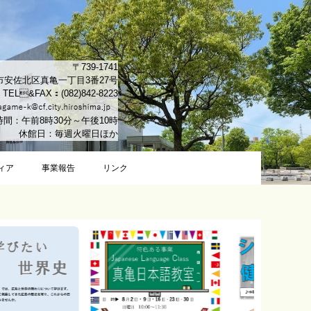
〒739-1741
市安佐北区真亀一丁目3番27号
TEL&FAX：(082)842-8223
間：午前8時30分～午後10時
休館日：毎週火曜日ほか
ィア
事業報告
リンク