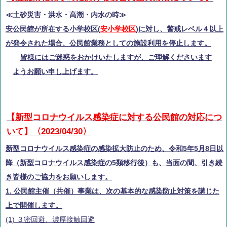
≪土砂災害・洪水・高潮・内水の時≫
安公民館が所在する小学校区(
安小学校区
)に対し、警戒レベル４以上
が発令された場合、公民館業務としての施設利用を停止します。
皆様にはご迷惑をおかけいたしますが、ご理解くださいます
ようお願い申し上げます。
【新型コロナウイルス感染症に対する公民館の対応につ
いて】〈2023/04/30〉
新型コロナウイルス感染症の感染拡大防止のため、令和5年5月8日以
降（新型コロナウイルス感染症の5類移行後）も、当面の間、引き続
き皆様のご協力をお願いします。
1. 公民館主催（共催）事業は、次の基本的な感染防止対策を講じた
上で開催します。
(1) ３密回避、濃厚接触回避