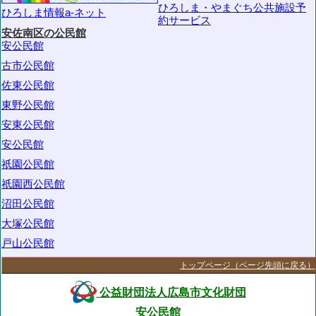
ひろしま・やまぐち公共施設予
ひろしま情報a-ネット
約サービス
安佐南区の
公民館
安公民館
古市公民館
佐東公民館
東野公民館
安東公民館
安公民館
祇園公民館
祇園西公民館
沼田公民館
大塚公民館
戸山公民館
トップページ（ページ先頭に戻る）
公益財団法人
広島市文化財団
安公民館