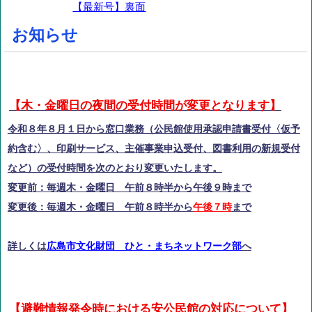
【最新号】裏面
お知らせ
【木・金曜日の夜間の受付時間が変更となります】
令和８年８月１日から窓口業務（公民館使用承認申請書受付〈仮予
約含む〉、印刷サービス、主催事業申込受付、図書利用の新規受付
など）の受付時間を次のとおり変更いたします。
変更前：毎週木・金曜日 午前８時半から午後９時まで
変更後：毎週木・金曜日 午前８時半から
午後７時
まで
詳しくは
広島市文化財団 ひと・まちネットワーク部
へ
【避難情報発令時における安公民館の対応について】