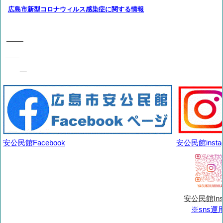
広島市新型コロナウィルス感染症に関する情報
安公民館Facebook
安公民館insta
安公民館Inst
※sns