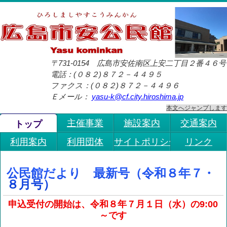
〒731-0154
広島市安佐南区上安二丁目２番４６号
電話：(０８２)８７２－４４９５
ファクス：(０８２)８７２－４４９６
Ｅメール：
yasu-k@cf.city.hiroshima.jp
本文へジャンプします
主催事業
施設案内
交通案内
トップ
利用案内
利用団体
サイトポリシー
リンク
公民館だより 最新号（令和８年７・
８月号）
申込受付の開始は、令和８年７月１日（水）の9:00
～です