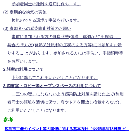
参加者同士の距離を適切に保ちます。
(2) 定期的な換気の実施
換気のできる環境で事業を行います。
(3) 参加者への感染防止対策のお願い
事前に参加される方の健康状態(体温、体調など)を確認し、
具合の 悪い方(発熱又は風邪の症状のある方等)には参加をお断
りするこ とがあります。参加される方には手洗い、手指消毒等
をお願いします。
2.諸室の利用について
上記に準じてご利用いただくことになります。
3.図書室・ロビー等オープンスペースの利用について
「三つの密」にならないよう感染防止対策を講じた上で(利用
者同士の距離を適切に保つ、窓やドアを開放し換気するなど)、
ご利用いただくことになります。
参考
広島市主催のイベント等の開催に関する基本方針（令和5年5月8日廃止）