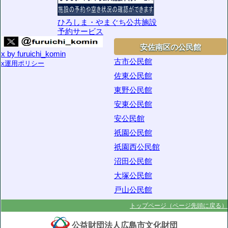
ひろしま・やまぐち公共施設
予約サービス
安佐南区の公民館
x by furuichi_komin
古市公民館
x運用ポリシー
佐東公民館
東野公民館
安東公民館
安公民館
祇園公民館
祇園西公民館
沼田公民館
大塚公民館
戸山公民館
トップページ（ページ先頭に戻る）
公益財団法人
広島市文化財団