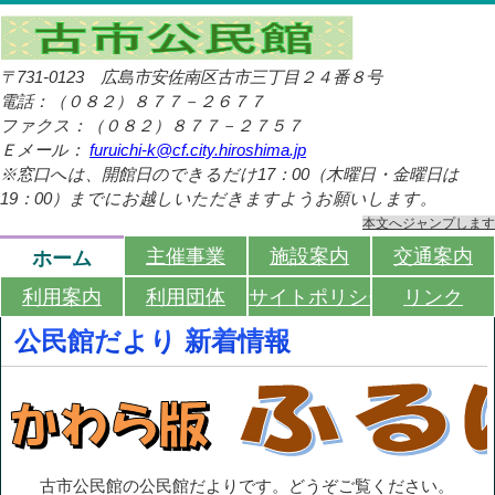
〒731-0123
広島市安佐南区古市三丁目２４番８号
電話：（０８２）８７７－２６７７
ファクス：（０８２）８７７－２７５７
Ｅメール：
furuichi-k@cf.city.hiroshima.jp
※窓口へは、開館日のできるだけ17：00（木曜日・金曜日は
19：00）までにお越しいただきますようお願いします。
本文へジャンプします
主催事業
施設案内
交通案内
ホーム
利用案内
利用団体
サイトポリシー
リンク
公民館だより 新着情報
古市公民館の公民館だよりです。
どうぞご覧ください。