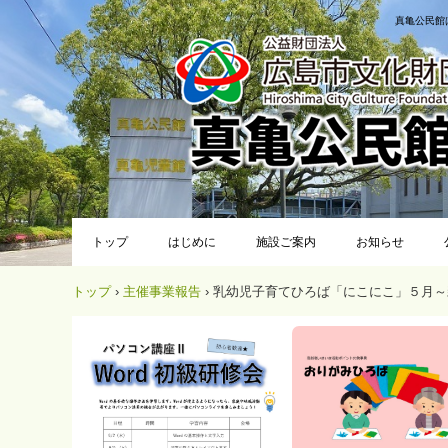
真亀公民館
トップ
はじめに
施設ご案内
お知らせ
トップ
›
主催事業報告
›
乳幼児子育てひろば「にこにこ」５月～