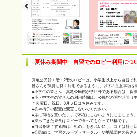
夏休み期間中 自習でのロビー利用につ
真亀公民館１階・2階のロビーは、小学生以上から自習で
皆さんが気持ち良く利用できるように、以下の注意事項を
●小学生の皆さん、真亀公民館が学区外である場合は、保
●小・中学生の皆さんの利用時間は、公民館の開館時間（午
＊火曜日、祝日、8月６日はお休みです。
●机や椅子の配置は変更しないでください。
●席に荷物を置いたままで不在にしないようにしましょう
●持ってきた昼食はロビーで食べてもらって結構です。
●自習を終了する際は、机の上をきれいにし、ゴミは持ち
●公民館は、学習グループ（サークル）や地域団体の皆さ