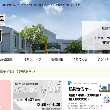
は地域の皆さんに、さまざまな学習機会やふれあいの場を提供しています。
広島
開館時
公民館催し
活動グループ
地域情報
子育て応援
ボランテ
親子で楽しく運動あそび～