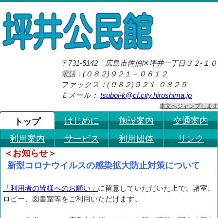
〒731-5142
広島市佐伯区坪井一丁目３２-１０
電話：(０８２)９２１－０８１２
ファックス：(０８２)９２１-０８２５
Ｅメール：
tsuboi-k@cf.city.hiroshima.jp
本文へジャンプします
はじめに
施設案内
交通案内
トップ
利用案内
サービス
利用団体
リンク
＜お知らせ＞
新型コロナウイルスの感染拡大防止対策について
「利用者の皆様へのお願い」
に留意していただいた上で、諸室、
ロビー、図書室等をご利用いただけます。