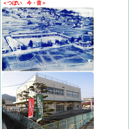
＜つぼい 今・昔＞