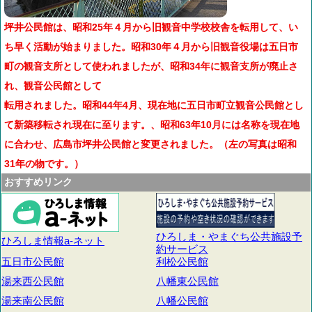
坪井公民館は、昭和25年４月から旧観音中学校校舎を転用して、い
ち早く活動が始まりました。昭和30年４月から旧観音役場は五日市
町の観音支所として使われましたが、昭和34年に観音支所が廃止さ
れ、観音公民館として
転用されました。昭和44年4月、現在地に五日市町立観音公民館とし
て新築移転され現在に至ります。、昭和63年10月には名称を現在地
に合わせ、広島市坪井公民館と変更されました。（左の写真は昭和
31年の物です。）
おすすめ
リンク
佐
伯
区
ひろしま・やまぐち公共施設予
の
ひろしま情報a-ネット
約サービス
公民館
五日市公民館
利松公民館
湯来西公民館
八幡東公民館
湯来南公民館
八幡公民館